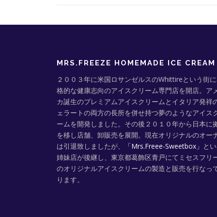
MRS.FREEZE HOMEMADE ICE CREAM
２００３年に米国ロサンゼルスのWhittireという街
格的な健康志向のアイスクリーム専門店を開店。ア
カ誕生のプレミアムアイスクリームとイタリア発祥
ェラートの両方の長所を併せ持つ夢のようなアイス
ームを開発しました。その後２０１０年から日本に
を移し店舗、卸販売を展開。現在オリジナルのオー
は引退致しましたが、
「Mrs.Freee-Sweetbox」
とい
姉妹店が後継し、東京都葛飾区青戸にてミセスフリ
のオリジナルアイスクリームの製造と販売を行なっ
ります。