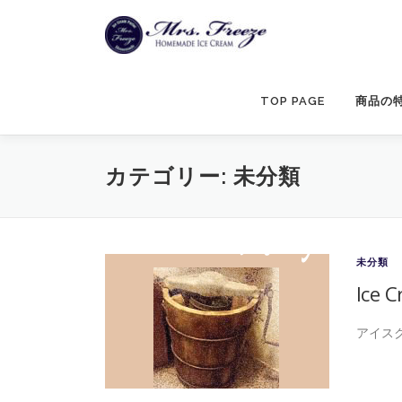
コ
ン
テ
ン
ツ
TOP PAGE
商品の
へ
ス
キ
カテゴリー:
未分類
ッ
プ
未分類
Ice 
アイス